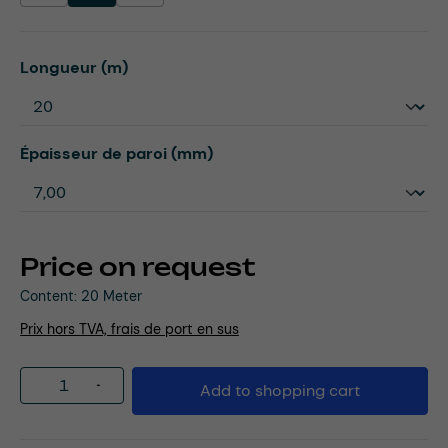
Select
Longueur (m)
Select
Épaisseur de paroi (mm)
Price on request
Content:
20 Meter
Prix hors TVA, frais de port en sus
Product Quantity: Enter the desired amou
Add to shopping cart