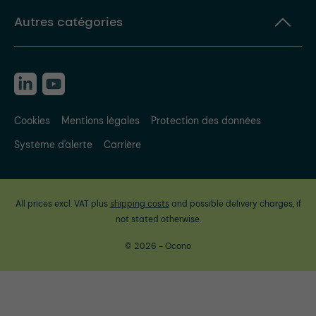
Autres catégories
Cookies
Mentions légales
Protection des données
Système d'alerte
Carrière
All prices excl. VAT plus
shipping costs
and possible delivery charges, if
not stated otherwise.
© 2026 - Ocono