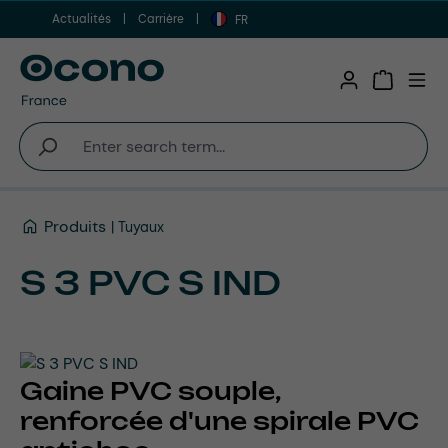
Actualités
Carrière
Aller au contenu principal
FR
Shopping 
Produits
Tuyaux
S 3 PVC S IND
Gaine PVC souple,
renforcée d'une spirale PVC