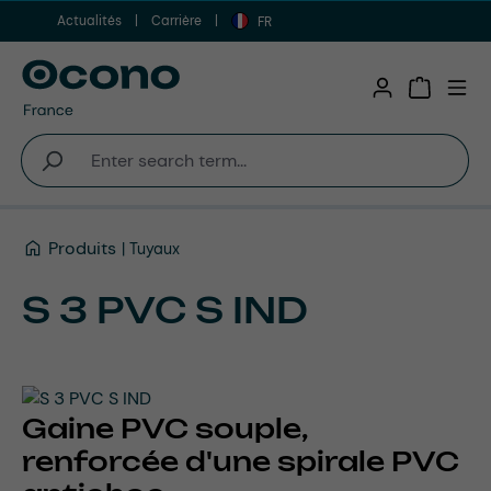
Actualités
Carrière
Aller au contenu principal
FR
Shopping 
Produits
Tuyaux
S 3 PVC S IND
Gaine PVC souple,
renforcée d'une spirale PVC