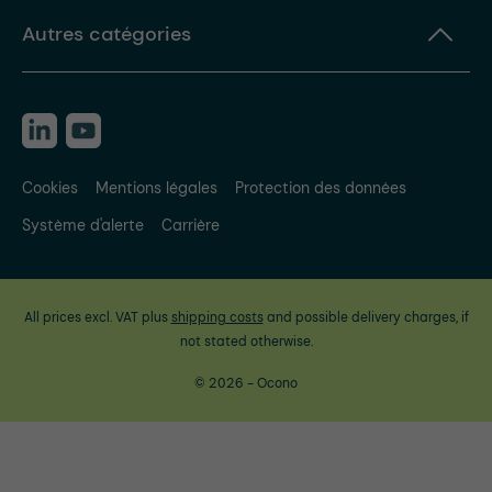
Autres catégories
Cookies
Mentions légales
Protection des données
Système d'alerte
Carrière
All prices excl. VAT plus
shipping costs
and possible delivery charges, if
not stated otherwise.
© 2026 - Ocono