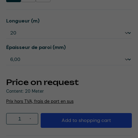
Select
Longueur (m)
Select
Épaisseur de paroi (mm)
Price on request
Content:
20 Meter
Prix hors TVA, frais de port en sus
Product Quantity: Enter the desired amou
Add to shopping cart