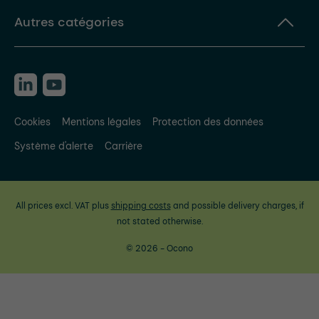
Autres catégories
Cookies
Mentions légales
Protection des données
Système d'alerte
Carrière
All prices excl. VAT plus
shipping costs
and possible delivery charges, if
not stated otherwise.
© 2026 - Ocono