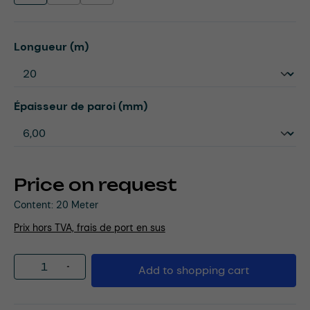
Select
Longueur (m)
Select
Épaisseur de paroi (mm)
Price on request
Content:
20 Meter
Prix hors TVA, frais de port en sus
Product Quantity: Enter the desired amou
Add to shopping cart