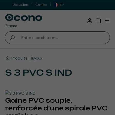
Actualités
Carrière
Aller au contenu principal
FR
Shopping 
Produits
Tuyaux
S 3 PVC S IND
Gaine PVC souple,
renforcée d'une spirale PVC