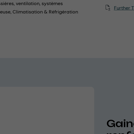
sières,
ventilation,
systèmes
Further T
ceuse,
Climatisation & Réfrigération
Gain