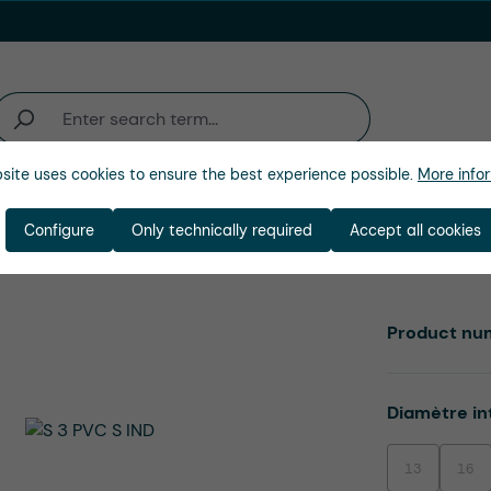
site uses cookies to ensure the best experience possible.
More infor
activité
Entreprise
Configure
Only technically required
Accept all cookies
Product nu
Select
Diamètre in
13
16
(This option is
(This