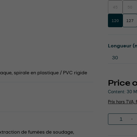
45
50
(This option is
(This
120
127
Select
Longueur (
paque, spirale en plastique / PVC rigide
Price 
Content:
30 M
Prix hors TVA, 
Product 
xtraction de fumées de soudage,