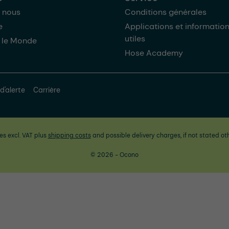
 nous
Conditions générales
e
Applications et informatio
utiles
 le Monde
Hose Academy
d'alerte
Carrière
ces excl. VAT plus
shipping costs
and possible delivery charges, if not stated ot
© 2026 - Ocono