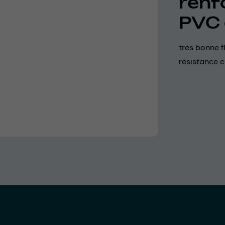
renf
PVC 
très bonne fl
résistance c