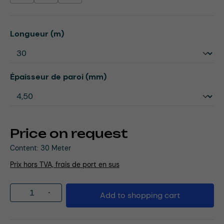
Select
Longueur (m)
Select
Épaisseur de paroi (mm)
Price on request
Content:
30 Meter
Prix hors TVA, frais de port en sus
Product Quantity: Enter the desired amou
Add to shopping cart