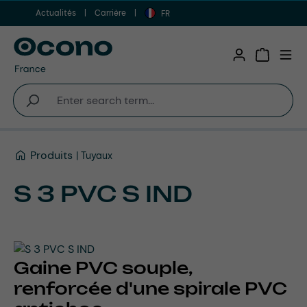
Actualités
Carrière
Aller au contenu principal
FR
Shopping 
Produits
Tuyaux
S 3 PVC S IND
Gaine PVC souple,
renforcée d'une spirale PVC