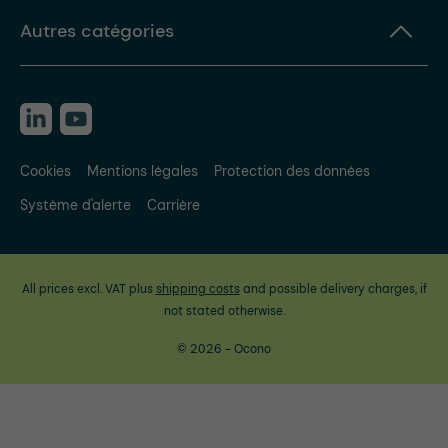
Autres catégories
Cookies
Mentions légales
Protection des données
Système d'alerte
Carrière
All prices excl. VAT plus
shipping costs
and possible delivery charges, if
not stated otherwise.
© 2026 - Ocono