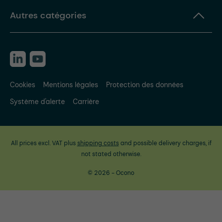
Autres catégories
Cookies
Mentions légales
Protection des données
Système d'alerte
Carrière
All prices excl. VAT plus
shipping costs
and possible delivery charges, if
not stated otherwise.
© 2026 - Ocono