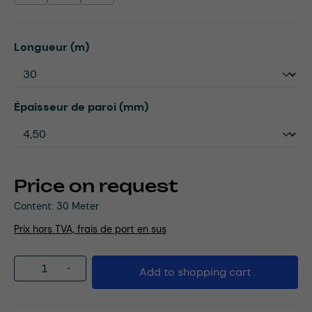
Select
Longueur (m)
Select
Épaisseur de paroi (mm)
Price on request
Content:
30 Meter
Prix hors TVA, frais de port en sus
Product Quantity: Enter the desired amou
Add to shopping cart