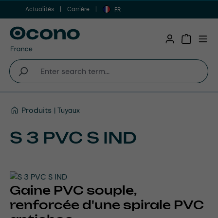
Actualités
Carrière
Aller au contenu principal
FR
Shopping 
Produits
Tuyaux
S 3 PVC S IND
Gaine PVC souple,
renforcée d'une spirale PVC