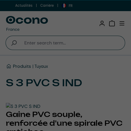
Actualités
Carrière
Aller au contenu principal
FR
Shopping 
Produits
Tuyaux
S 3 PVC S IND
Gaine PVC souple,
renforcée d'une spirale PVC