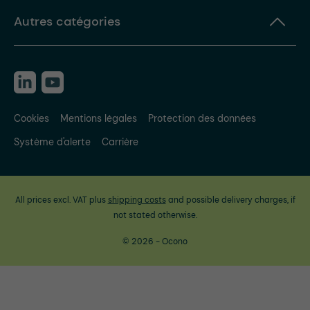
Autres catégories
Cookies
Mentions légales
Protection des données
Système d'alerte
Carrière
All prices excl. VAT plus
shipping costs
and possible delivery charges, if
not stated otherwise.
© 2026 - Ocono