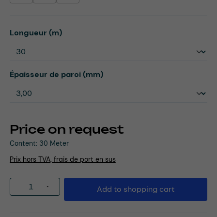
Select
Longueur (m)
Select
Épaisseur de paroi (mm)
Price on request
Content:
30 Meter
Prix hors TVA, frais de port en sus
Product Quantity: Enter the desired amou
Add to shopping cart