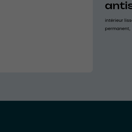
anti
intérieur lis
permanent,