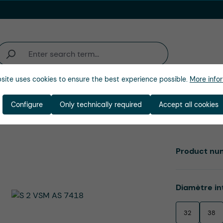
site uses cookies to ensure the best experience possible.
More infor
activité
Entreprise
Configure
Only technically required
Accept all cookies
Product nu
Select
Diamètre in
32
38