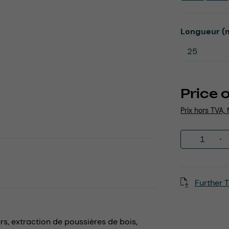
Select
Longueur (
Price 
Prix hors TVA, 
Product 
Further T
rs,
extraction de poussières de bois,