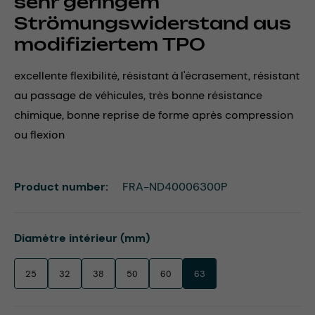
sehr geringem
Strömungswiderstand aus
modifiziertem TPO
excellente flexibilité, résistant à l'écrasement, résistant
au passage de véhicules, très bonne résistance
chimique, bonne reprise de forme après compression
ou flexion
Product number:
FRA-ND40006300P
Select
Diamètre intérieur (mm)
25
32
38
50
60
63