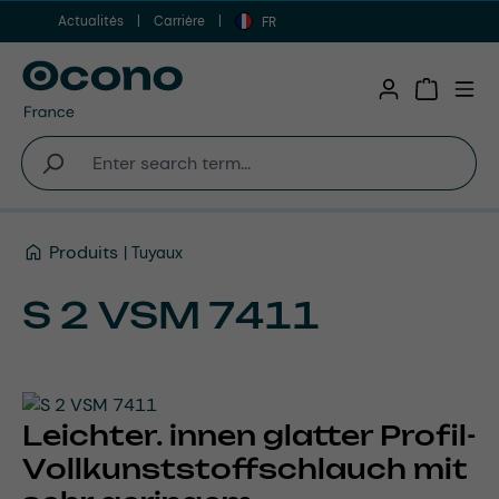
Actualités
Carrière
Aller au contenu principal
FR
Shopping 
Produits
Tuyaux
S 2 VSM 7411
Leichter. innen glatter Profil-
Vollkunststoffschlauch mit