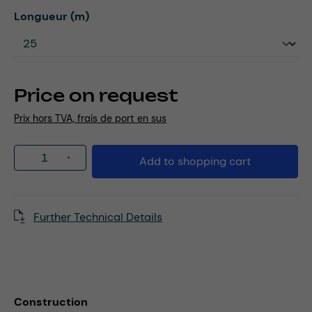
Select
Longueur (m)
Price on request
Prix hors TVA, frais de port en sus
Product Quantity: Enter the desired amou
Add to shopping cart
Further Technical Details
Construction