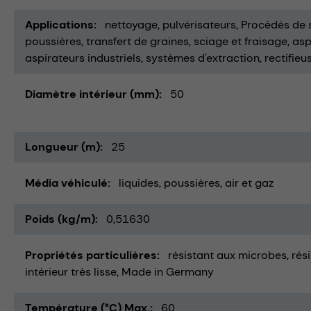
Applications
nettoyage
pulvérisateurs
Procédés de
poussières
transfert de graines
sciage et fraisage
asp
aspirateurs industriels
systèmes d'extraction
rectifie
Diamètre intérieur (mm)
50
Longueur (m)
25
Média véhiculé
liquides
poussières
air et gaz
Poids (kg/m)
0,51630
Propriétés particulières
résistant aux microbes
rés
intérieur très lisse
Made in Germany
Température (°C) Max.
60