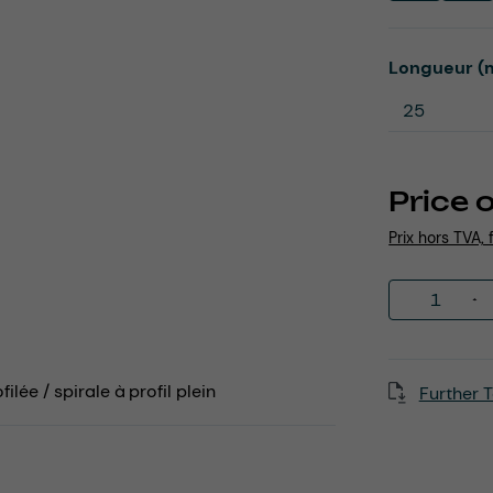
Select
Longueur (
Price 
Prix hors TVA, 
Product 
ilée / spirale à profil plein
Further T