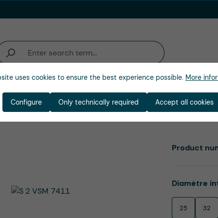
site uses cookies to ensure the best experience possible.
More infor
activité
Entreprise
Configure
Only technically required
Accept all cookies
Product nu
Select
Diamètre in
25
32