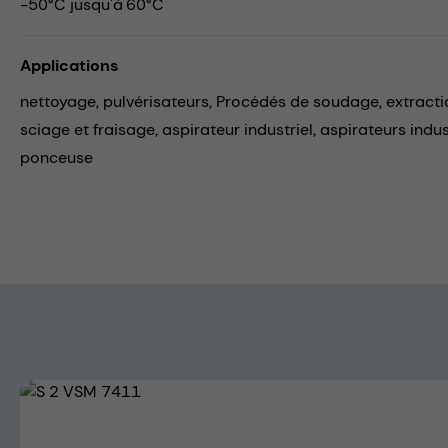
-50°C jusqu'à 60°C
Applications
nettoyage,
pulvérisateurs,
Procédés de soudage,
extracti
sciage et fraisage,
aspirateur industriel,
aspirateurs indus
ponceuse
Skip image gallery