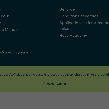
s
Service
 nous
Conditions générales
e
Applications et informatio
utiles
 le Monde
Hose Academy
d'alerte
Carrière
ces excl. VAT plus
shipping costs
and possible delivery charges, if not stated ot
© 2026 - Ocono