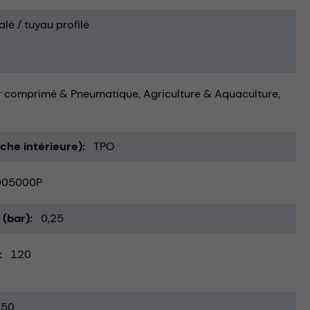
alé / tuyau profilé
r comprimé & Pneumatique
Agriculture & Aquaculture
uche intérieure)
TPO
005000P
 (bar)
0,25
120
-50