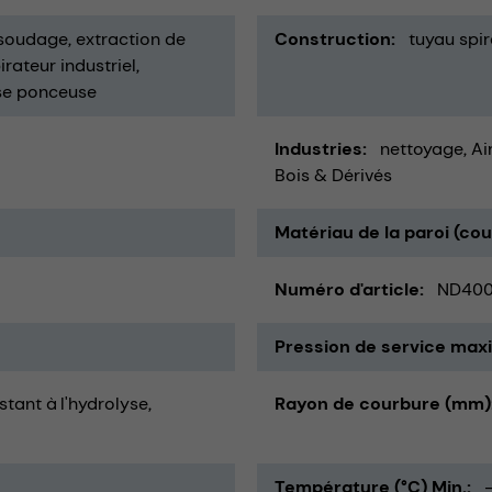
 soudage
extraction de
Construction
tuyau spir
irateur industriel
use ponceuse
Industries
nettoyage
Ai
Bois & Dérivés
Matériau de la paroi (co
Numéro d'article
ND40
Pression de service maxi
istant à l'hydrolyse
Rayon de courbure (mm)
Température (°C) Min.