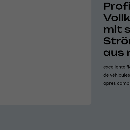
Profi
Voll
mit 
Str
aus 
excellente f
de véhicules
après compr