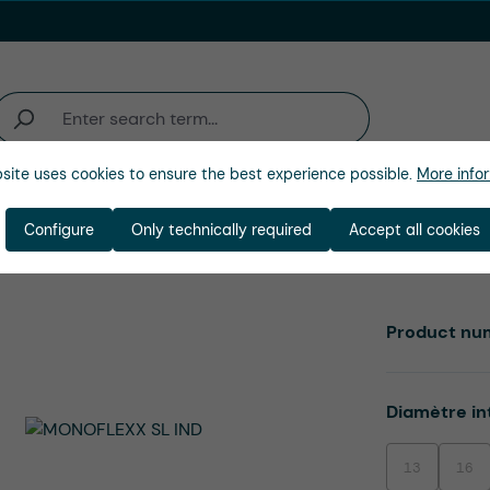
site uses cookies to ensure the best experience possible.
More infor
activité
Entreprise
Configure
Only technically required
Accept all cookies
Product nu
Select
Diamètre in
13
16
(This option is
(This