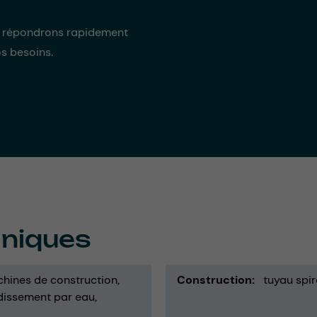
s répondrons rapidement
os besoins.
hniques
hines de construction
Construction
tuyau spir
idissement par eau