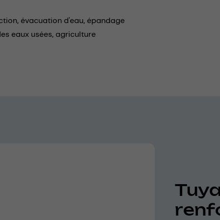
ction,
évacuation d'eau,
épandage
des eaux usées,
agriculture
Tuya
renf