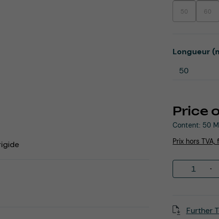
50
60
(This option is
(This
Select
Longueur (
Price 
Content:
50 M
Prix hors TVA, 
rigide
Product 
Further T