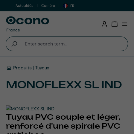
Actualités
Carrière
Aller au contenu principal
FR
Shopping 
Produits
Tuyaux
MONOFLEXX SL IND
Tuyau PVC souple et léger,
renforcé d'une spirale PVC