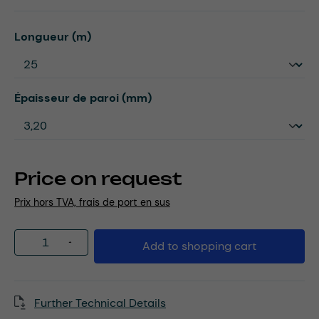
Select
Longueur (m)
Select
Épaisseur de paroi (mm)
Price on request
Prix hors TVA, frais de port en sus
Product Quantity: Enter the desired amou
Add to shopping cart
Further Technical Details