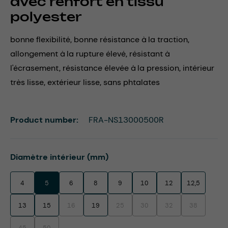
avec renfort en tissu
polyester
bonne flexibilité, bonne résistance à la traction,
allongement à la rupture élevé, résistant à
l'écrasement, résistance élevée à la pression, intérieur
très lisse, extérieur lisse, sans phtalates
Product number:
FRA-NS13000500R
Select
Diamètre intérieur (mm)
4
5
6
8
9
10
12
12,5
13
15
16
19
25
30
32
38
(This option is currently unavailable.)
(This option is currently unavailable.)
(This option is currently unavaila
(This option is currentl
(This option i