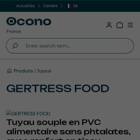
Actualités
Carrière
Aller au contenu principal
FR
Shopping 
Produits
Tuyaux
GERTRESS FOOD
Tuyau souple en PVC
alimentaire sans phtalates,