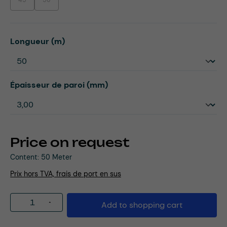
45
50
(This option is currently unavailable.)
(This option is currently unavailable.)
Select
Longueur (m)
Select
Épaisseur de paroi (mm)
Price on request
Content:
50 Meter
Prix hors TVA, frais de port en sus
Product Quantity: Enter the desired amou
Add to shopping cart