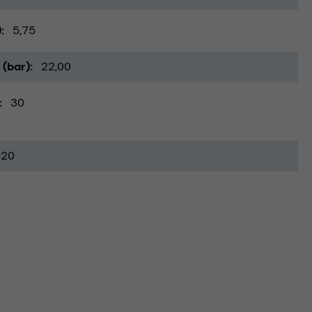
)
5,75
 (bar)
22,00
30
-20