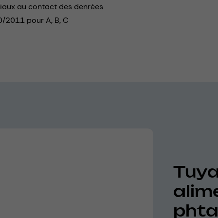
riaux au contact des denrées
0/2011 pour A, B, C
Tuya
alim
phta