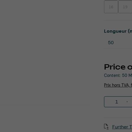
16
19
(This option is
(This
Select
Longueur (
Price 
Content:
50 M
Prix hors TVA, 
Product 
Further T