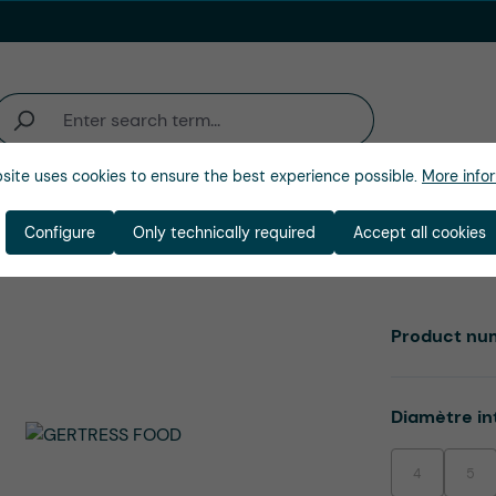
site uses cookies to ensure the best experience possible.
More infor
activité
Entreprise
Configure
Only technically required
Accept all cookies
Product nu
Select
Diamètre in
4
5
(This option is
(This