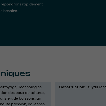
s répondrons rapidement
os besoins.
hniques
nettoyage
Technologies
Construction
tuyau renf
tion des eaux de toitures
ransfert de boissons
air
 haute pression
éoliennes