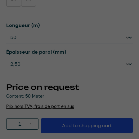
45
50
(This option is currently unavailable.)
(This option is currently unavailable.)
Select
Longueur (m)
Select
Épaisseur de paroi (mm)
Price on request
Content:
50 Meter
Prix hors TVA, frais de port en sus
Product Quantity: Enter the desired amou
Add to shopping cart