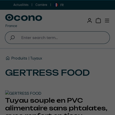
Actualités
Carrière
Aller au contenu principal
FR
Shopping 
Produits
Tuyaux
GERTRESS FOOD
Tuyau souple en PVC
alimentaire sans phtalates,