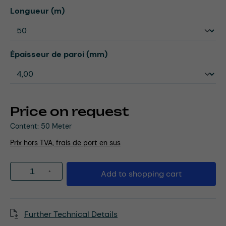
Select
Longueur (m)
Select
Épaisseur de paroi (mm)
Price on request
Content:
50 Meter
Prix hors TVA, frais de port en sus
Product Quantity: Enter the desired amou
Add to shopping cart
Further Technical Details