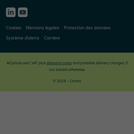
Cookies
Mentions légales
Protection des données
Système d'alerte
Carrière
All prices excl. VAT plus
shipping costs
and possible delivery charges, if
not stated otherwise.
© 2026 - Ocono