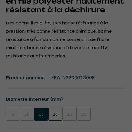
en fils polyester hautement
résistant à la déchirure
très bonne flexibilité, très haute résistance à la
pression, très bonne résistance chimique, bonne
résistance à l'air comprimé contenant de l'huile
minérale, bonne résistance à l'ozone et aux UV,
résistance aux intempéries
Product number:
FRA-NS20001300R
Select
Diamètre intérieur (mm)
9
10
13
16
19
25
(This option is currently unavailable.)
(This option is currently unavailable.)
(This option is currently unavailable.)
(This option is currently unavaila