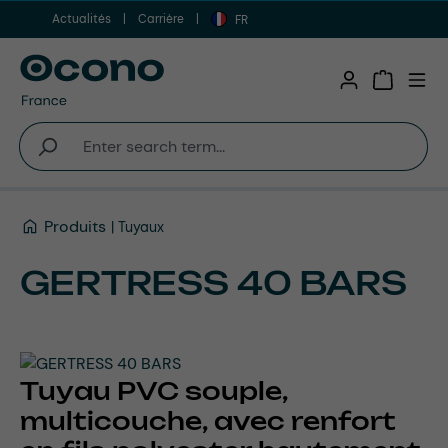
Actualités
Carrière
Aller au contenu principal
FR
Shopping 
Produits
Tuyaux
GERTRESS 40 BARS
Tuyau PVC souple,
multicouche, avec renfort