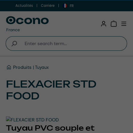
Actualités
Carrière
Aller au contenu principal
FR
Shopping 
Produits
Tuyaux
FLEXACIER STD
FOOD
Tuyau PVC souple et