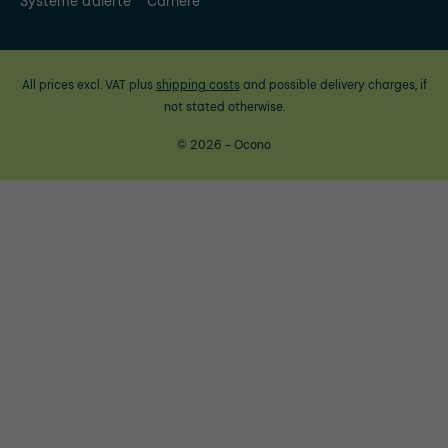
Système d'alerte
Carrière
All prices excl. VAT plus
shipping costs
and possible delivery charges, if
not stated otherwise.
© 2026 - Ocono