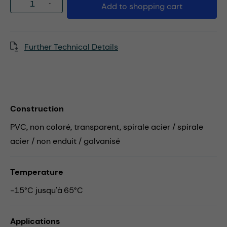
Product Quantity: Enter the desired amou
Add to shopping cart
Further Technical Details
Construction
PVC, non coloré, transparent, spirale acier / spirale
acier / non enduit / galvanisé
Temperature
-15°C jusqu'à 65°C
Applications