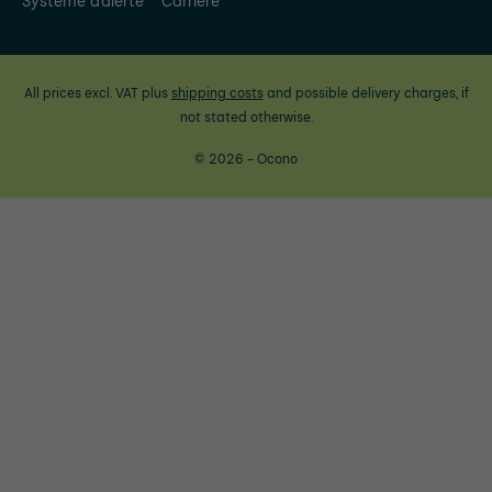
Système d'alerte
Carrière
All prices excl. VAT plus
shipping costs
and possible delivery charges, if
not stated otherwise.
© 2026 - Ocono