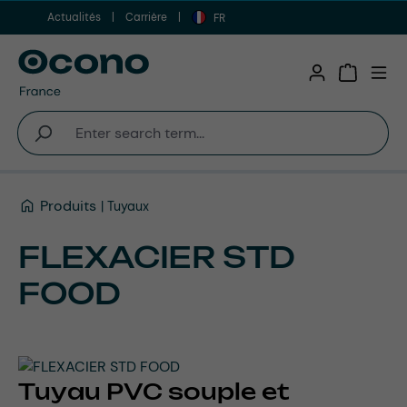
Actualités
Carrière
Aller au contenu principal
FR
Shopping 
Produits
Tuyaux
FLEXACIER STD
FOOD
Tuyau PVC souple et