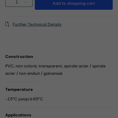
Product Quantity: Enter the desired amou
Add to shopping cart
Further Technical Details
Construction
PVC, non coloré, transparent, spirale acier / spirale
acier / non enduit / galvanisé
Temperature
-15°C jusqu'à 65°C
Applications