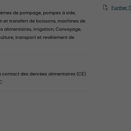
Further T
tèmes de pompage,
pompes à vide,
n et transfert de boissons,
machines de
es alimentaires,
irrigation,
Convoyage,
culture,
transport et revêtement de
au contact des denrées alimentaires (CE)
 C