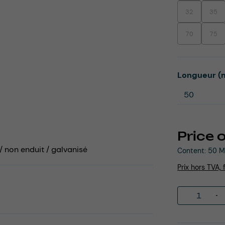
32
35
(This option is
(This
70
75
(This option is
(This
Select
Longueur (
Price 
 / non enduit / galvanisé
Content:
50 M
Prix hors TVA, 
Product 