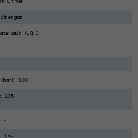
on
Chimie
air et gaz
atériau)
A, B, C
 (bar)
9,00
135
-15
4,90