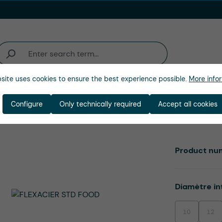
site uses cookies to ensure the best experience possible.
More infor
activité
Entreprise
Configure
Only technically required
Accept all cookies
Product nu
Select
Diamètre in
10
12
(This option is
(This