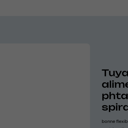
Tuya
alim
phta
spira
bonne flexibi