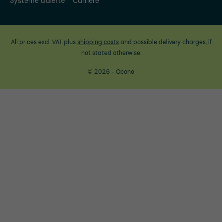
Système d'alerte
Carrière
All prices excl. VAT plus
shipping costs
and possible delivery charges, if
not stated otherwise.
© 2026 - Ocono