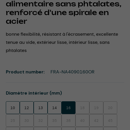
alimentaire sans phtalates,
renforcé d'une spirale en
acier
bonne flexibilité, résistant à l'écrasement, excellente
tenue au vide, extérieur lisse, intérieur lisse, sans
phtalates
Product number:
FRA-NA4090160OR
Select
Diamètre intérieur (mm)
10
12
13
14
16
18
19
20
(This option is currently unavaila
(This option is currentl
(This option i
25
30
32
35
38
40
42
45
(This option is currently unavailable.)
(This option is currently unavailable.)
(This option is currently unavailable.)
(This option is currently unavailable.)
(This option is currently unavailable.)
(This option is currently unavaila
(This option is currentl
(This option i