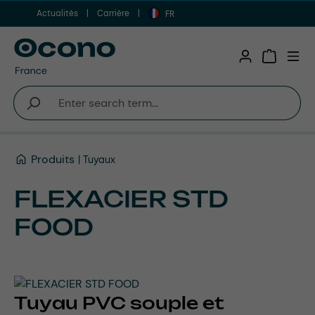
Actualités
Carrière
Aller au contenu principal
FR
Shopping 
Produits
Tuyaux
FLEXACIER STD
FOOD
Tuyau PVC souple et