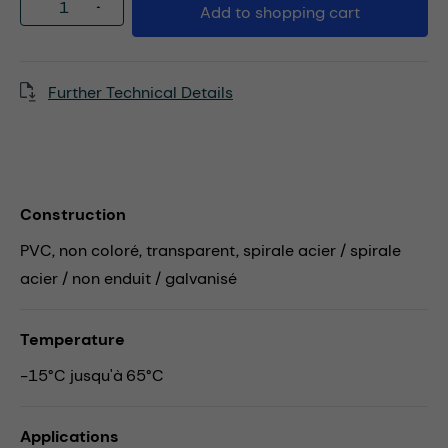
Product Quantity: Enter the desired amou
Add to shopping cart
Further Technical Details
Construction
PVC, non coloré, transparent, spirale acier / spirale
acier / non enduit / galvanisé
Temperature
-15°C jusqu'à 65°C
Applications