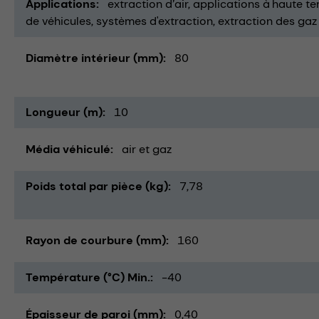
Applications
extraction d’air
applications à haute t
de véhicules
systèmes d'extraction
extraction des ga
Diamètre intérieur (mm)
80
Longueur (m)
10
Média véhiculé
air et gaz
Poids total par pièce (kg)
7,78
Rayon de courbure (mm)
160
Température (°C) Min.
-40
Épaisseur de paroi (mm)
0,40