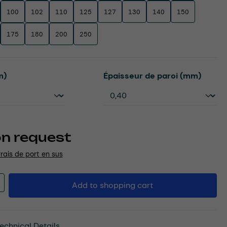
100
102
110
125
127
130
140
150
175
180
200
250
Select
m)
Épaisseur de paroi (mm)
on request
frais de port en sus
Quantity: Enter the desired amount or u
Add to shopping cart
echnical Details