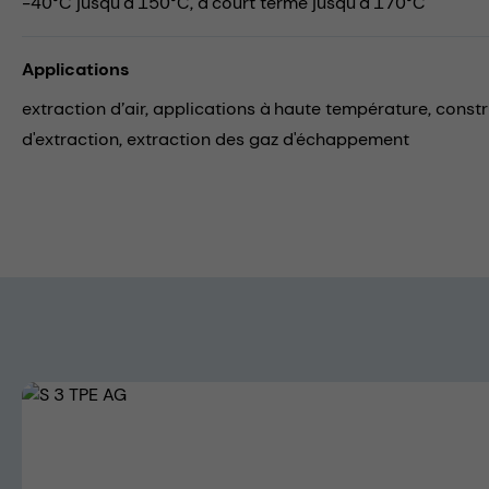
-40°C jusqu'à 150°C, à court terme jusqu'à 170°C
Applications
extraction d’air,
applications à haute température,
constr
d'extraction,
extraction des gaz d'échappement
Skip image gallery