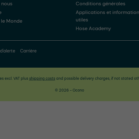
 nous
Conditions générales
e
Applications et informatio
utiles
 le Monde
Hose Academy
d'alerte
Carrière
ces excl. VAT plus
shipping costs
and possible delivery charges, if not stated ot
© 2026 - Ocono