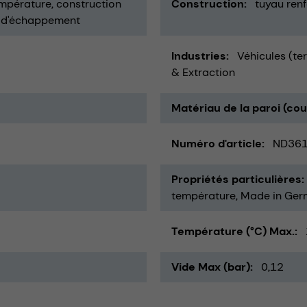
empérature
construction
Construction
tuyau renf
z d'échappement
Industries
Véhicules (te
& Extraction
Matériau de la paroi (co
Numéro d'article
ND36
Propriétés particulières
température
Made in Ge
Température (°C) Max.
Vide Max (bar)
0,12