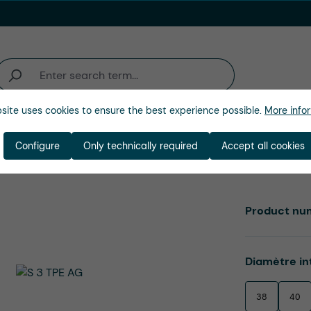
site uses cookies to ensure the best experience possible.
More infor
activité
Entreprise
Configure
Only technically required
Accept all cookies
Product nu
Select
Diamètre in
38
40