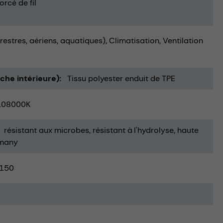
orcé de fil
rrestres, aériens, aquatiques)
Climatisation, Ventilation
uche intérieure)
Tissu polyester enduit de TPE
108000K
résistant aux microbes
résistant à l'hydrolyse
haute
rmany
150