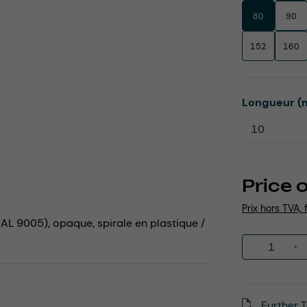
80
90
152
160
Select
Longueur (
Price 
Prix hors TVA, 
 RAL 9005), opaque, spirale en plastique /
Product 
Further T