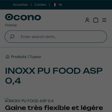
Actualités
Carrière
Aller au contenu principal
FR
Shopping 
Produits
Tuyaux
INOXX PU FOOD ASP
0,4
Gaine très flexible et légère