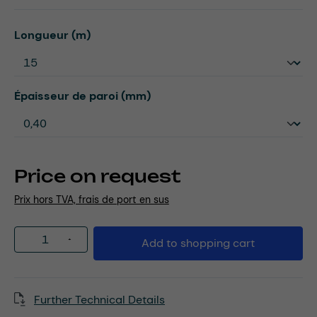
Select
Longueur (m)
Select
Épaisseur de paroi (mm)
Price on request
Prix hors TVA, frais de port en sus
Product Quantity: Enter the desired amou
Add to shopping cart
Further Technical Details