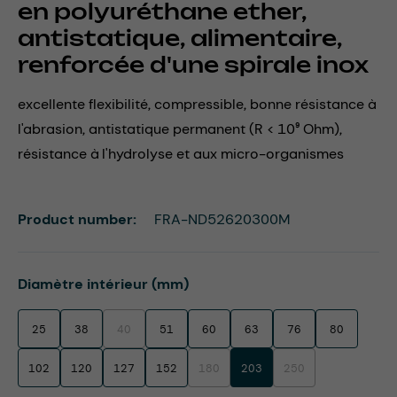
en polyuréthane ether,
antistatique, alimentaire,
renforcée d'une spirale inox
excellente flexibilité, compressible, bonne résistance à
l'abrasion, antistatique permanent (R < 10⁹ Ohm),
résistance à l'hydrolyse et aux micro-organismes
Product number:
FRA-ND52620300M
Select
Diamètre intérieur (mm)
25
38
40
51
60
63
76
80
(This option is currently unavailable.)
102
120
127
152
180
203
250
(This option is currently unavailable.)
(This option is currentl