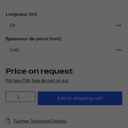
Select
Longueur (m)
Select
Épaisseur de paroi (mm)
Price on request
Prix hors TVA, frais de port en sus
Product Quantity: Enter the desired amou
Add to shopping cart
Further Technical Details