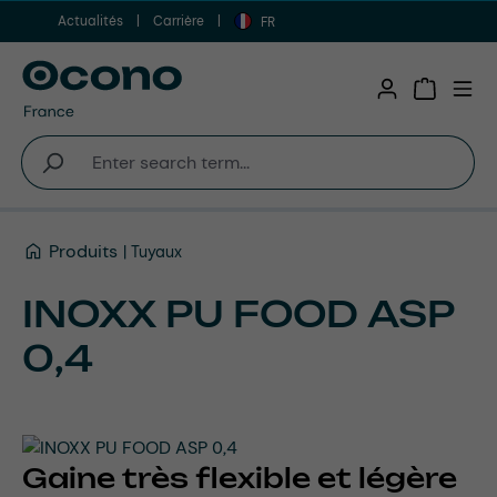
Actualités
Carrière
Aller au contenu principal
FR
Shopping 
Produits
Tuyaux
INOXX PU FOOD ASP
0,4
Gaine très flexible et légère