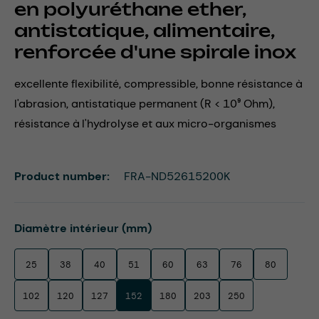
en polyuréthane ether,
antistatique, alimentaire,
renforcée d'une spirale inox
excellente flexibilité, compressible, bonne résistance à
l'abrasion, antistatique permanent (R < 10⁹ Ohm),
résistance à l'hydrolyse et aux micro-organismes
Product number:
FRA-ND52615200K
Select
Diamètre intérieur (mm)
25
38
40
51
60
63
76
80
102
120
127
152
180
203
250