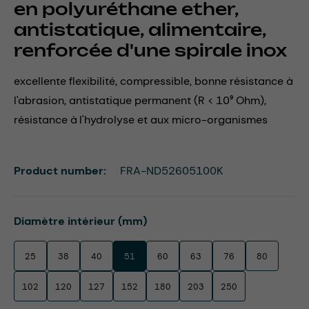
en polyuréthane ether,
antistatique, alimentaire,
renforcée d'une spirale inox
excellente flexibilité, compressible, bonne résistance à
l'abrasion, antistatique permanent (R < 10⁹ Ohm),
résistance à l'hydrolyse et aux micro-organismes
Product number:
FRA-ND52605100K
Select
Diamètre intérieur (mm)
25
38
40
51
60
63
76
80
102
120
127
152
180
203
250