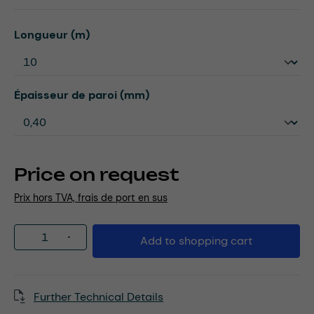
Select
Longueur (m)
Select
Épaisseur de paroi (mm)
Price on request
Prix hors TVA, frais de port en sus
Product Quantity: Enter the desired amou
Add to shopping cart
Further Technical Details