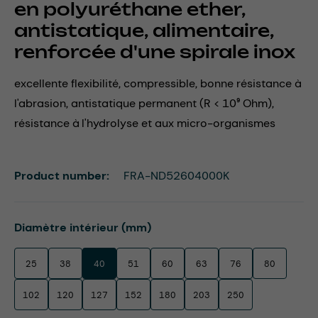
en polyuréthane ether,
antistatique, alimentaire,
renforcée d'une spirale inox
excellente flexibilité, compressible, bonne résistance à
l'abrasion, antistatique permanent (R < 10⁹ Ohm),
résistance à l'hydrolyse et aux micro-organismes
Product number:
FRA-ND52604000K
Select
Diamètre intérieur (mm)
25
38
40
51
60
63
76
80
102
120
127
152
180
203
250