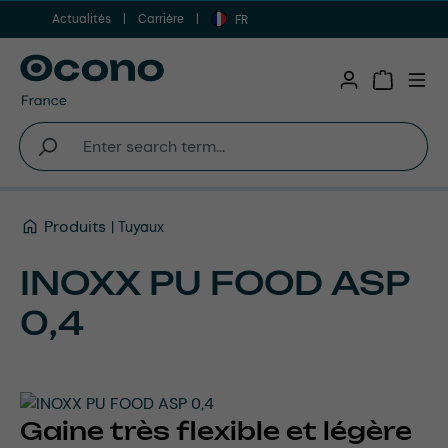
Actualités
Carrière
Aller au contenu principal
FR
Shopping 
Produits
Tuyaux
INOXX PU FOOD ASP
0,4
Gaine très flexible et légère