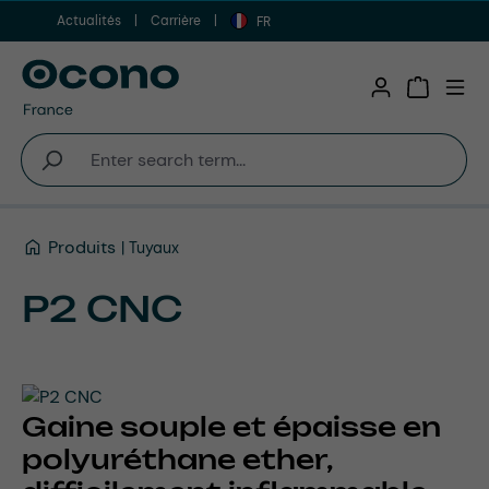
Actualités
Carrière
Aller au contenu principal
FR
Shopping 
Produits
Tuyaux
P2 CNC
Gaine souple et épaisse en
polyuréthane ether,