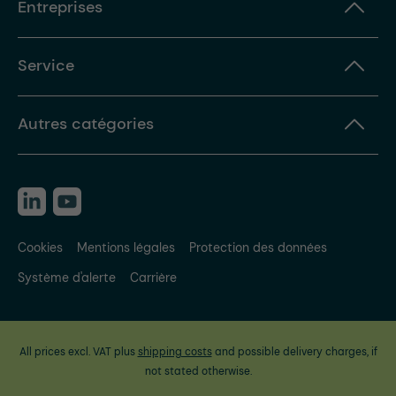
Entreprises
Service
Autres catégories
Cookies
Mentions légales
Protection des données
Système d'alerte
Carrière
All prices excl. VAT plus
shipping costs
and possible delivery charges, if
not stated otherwise.