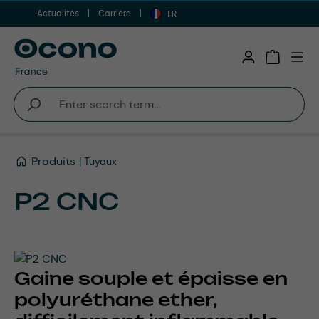
Actualités
Carrière
Aller au contenu principal
FR
Shopping 
Produits
Tuyaux
P2 CNC
Gaine souple et épaisse en
polyuréthane ether,