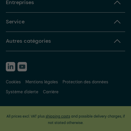
Entreprises
Service
Autres catégories
Cookies
Mentions légales
Protection des données
Système d'alerte
Carrière
All prices excl. VAT plus
shipping costs
and possible delivery charges, if
not stated otherwise.