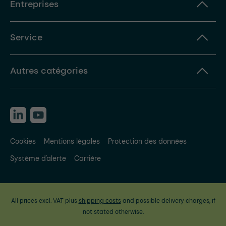
Entreprises
Service
Autres catégories
Cookies
Mentions légales
Protection des données
Système d'alerte
Carrière
All prices excl. VAT plus
shipping costs
and possible delivery charges, if
not stated otherwise.