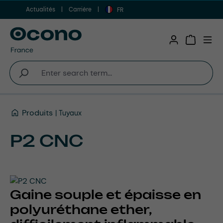
Actualités
Carrière
Aller au contenu principal
FR
Shopping 
Produits
Tuyaux
P2 CNC
Gaine souple et épaisse en
polyuréthane ether,