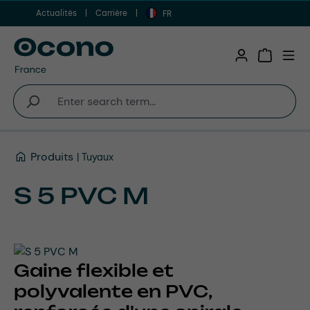
Actualités
Carrière
Aller au contenu principal
FR
Shopping 
Produits
Tuyaux
S 5 PVC M
Gaine flexible et
polyvalente en PVC,