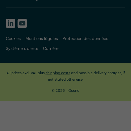
Cookies
Mentions légales
Protection des données
Système d'alerte
Carrière
All prices excl. VAT plus
shipping costs
and possible delivery charges, if
not stated otherwise.
© 2026 - Ocono