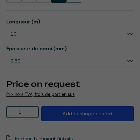
Select
Longueur (m)
Select
Épaisseur de paroi (mm)
Price on request
Prix hors TVA, frais de port en sus
Product Quantity: Enter the desired amou
Add to shopping cart
Further Technical Details