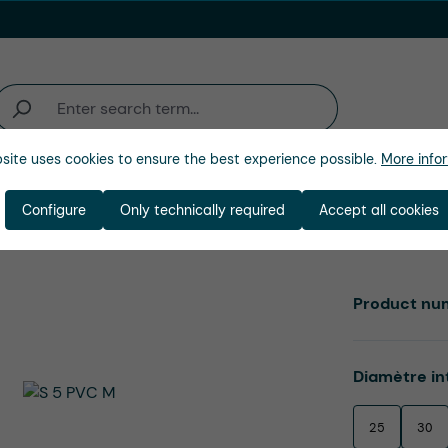
site uses cookies to ensure the best experience possible.
More infor
activité
Entreprise
Configure
Only technically required
Accept all cookies
Product nu
Select
Diamètre in
25
30