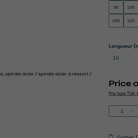
90
100
200
225
Select
Longueur (
 spirale acier / spirale acier à ressort /
Price 
Prix hors TVA, 
Product 
Further T