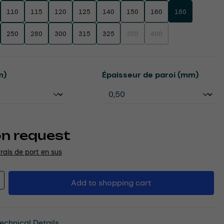
110
115
120
125
140
150
160
180
250
280
300
315
325
350
400
(This option is currently unavailable.
(This option is currently un
Select
m)
Épaisseur de paroi (mm)
on request
frais de port en sus
Quantity: Enter the desired amount or u
Add to shopping cart
echnical Details