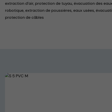
extraction d’air,
protection de tuyau,
évacuation des eaux
robotique,
extraction de poussières,
eaux usées,
évacuati
protection de câbles
Skip image gallery