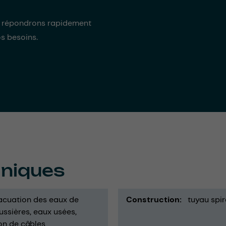
s répondrons rapidement
os besoins.
hniques
acuation des eaux de
Construction
tuyau spir
ussières
eaux usées
on de câbles