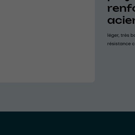
renf
acie
léger, très b
résistance 