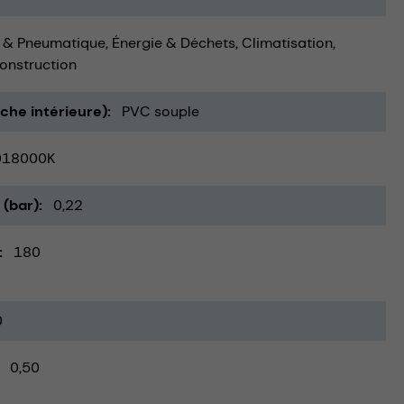
 & Pneumatique
Énergie & Déchets
Climatisation,
onstruction
uche intérieure)
PVC souple
018000K
 (bar)
0,22
180
0
0,50