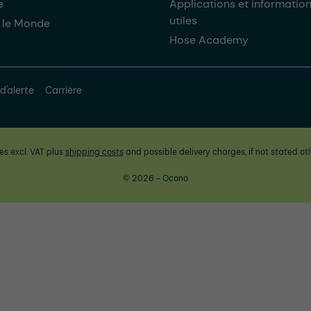
e
Applications et informatio
utiles
 le Monde
Hose Academy
d'alerte
Carrière
ces excl. VAT plus
shipping costs
and possible delivery charges, if not stated ot
© 2026 - Ocono