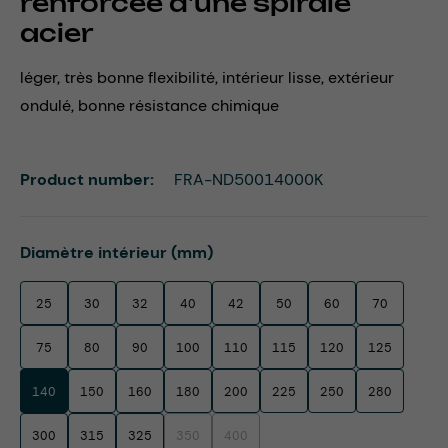
renforcée d'une spirale
acier
léger, très bonne flexibilité, intérieur lisse, extérieur
ondulé, bonne résistance chimique
Product number:
FRA-ND50014000K
Select
Diamètre intérieur (mm)
25
30
32
40
42
50
60
70
75
80
90
100
110
115
120
125
140
150
160
180
200
225
250
280
300
315
325
350
400
(This option is currently unavailable.)
(This option is currently unavailable.)