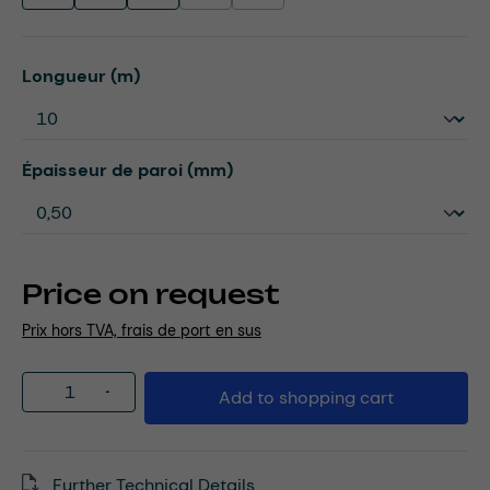
Select
Longueur (m)
Select
Épaisseur de paroi (mm)
Price on request
Prix hors TVA, frais de port en sus
Product Quantity: Enter the desired amou
Add to shopping cart
Further Technical Details