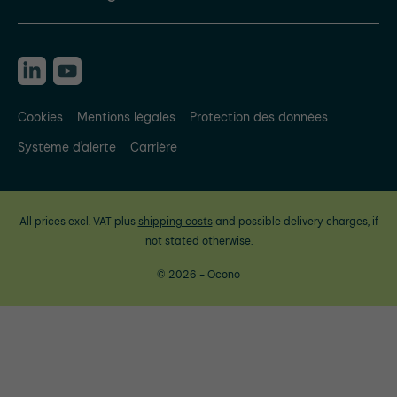
Cookies
Mentions légales
Protection des données
Système d'alerte
Carrière
All prices excl. VAT plus
shipping costs
and possible delivery charges, if
not stated otherwise.
© 2026 - Ocono