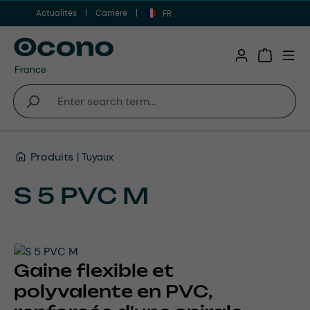
Actualités
Carrière
Aller au contenu principal
FR
Shopping 
Produits
Tuyaux
S 5 PVC M
Gaine flexible et
polyvalente en PVC,