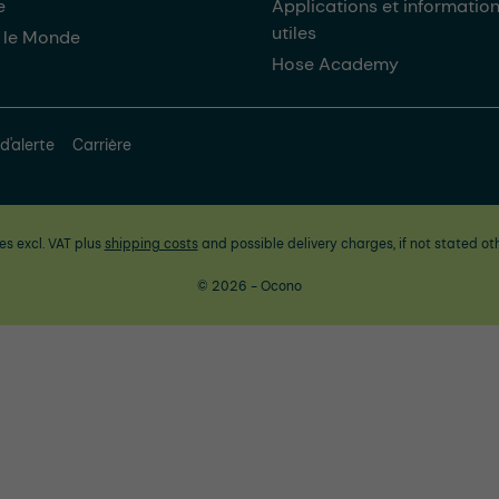
e
Applications et informatio
utiles
 le Monde
Hose Academy
d'alerte
Carrière
ces excl. VAT plus
shipping costs
and possible delivery charges, if not stated ot
© 2026 - Ocono