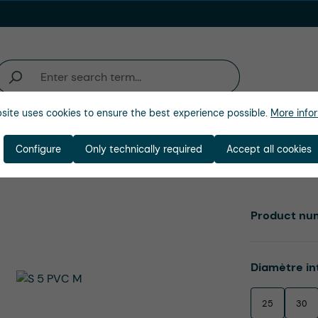
site uses cookies to ensure the best experience possible.
More infor
activité
Entreprise
Configure
Only technically required
Accept all cookies
Product nu
Select
Diamètre in
25
30