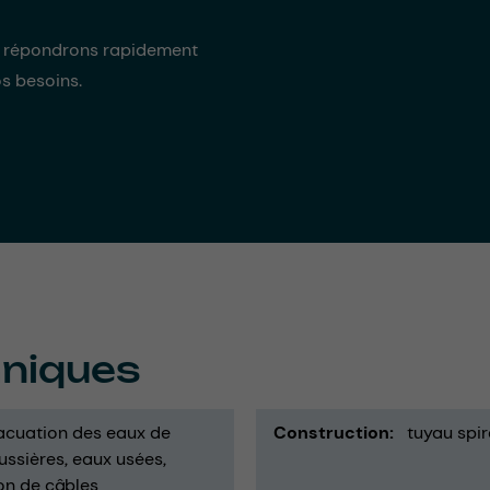
s répondrons rapidement
os besoins.
hniques
acuation des eaux de
Construction
tuyau spir
ussières
eaux usées
on de câbles