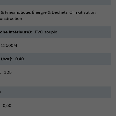
 & Pneumatique
Énergie & Déchets
Climatisation,
onstruction
uche intérieure)
PVC souple
012500M
 (bar)
0,40
125
0
0,50