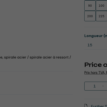
90
100
200
225
Select
Longueur (
 spirale acier / spirale acier à ressort /
Price 
Prix hors TVA, 
Product 
Further T