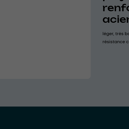
renf
acie
léger, très b
résistance 