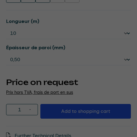
Select
Longueur (m)
Select
Épaisseur de paroi (mm)
Price on request
Prix hors TVA, frais de port en sus
Product Quantity: Enter the desired amou
Add to shopping cart
Further Technical Details