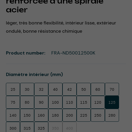
renforcée d'une spirale
acier
léger, très bonne flexibilité, intérieur lisse, extérieur
ondulé, bonne résistance chimique
Product number:
FRA-ND50012500K
Select
Diamètre intérieur (mm)
25
30
32
40
42
50
60
70
75
80
90
100
110
115
120
125
140
150
160
180
200
225
250
280
300
315
325
350
400
(This option is currently unavailable.)
(This option is currently unavailable.)