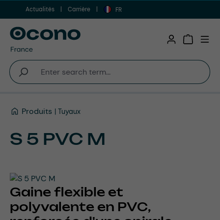
Actualités
Carrière
Aller au contenu principal
FR
Shopping 
Produits
Tuyaux
S 5 PVC M
Gaine flexible et
polyvalente en PVC,