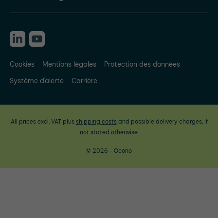
Cookies
Mentions légales
Protection des données
Système d'alerte
Carrière
All prices excl. VAT plus
shipping costs
and possible delivery charges, if
not stated otherwise.
© 2026 - Ocono