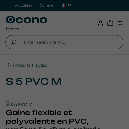
Actualités
Carrière
Aller au contenu principal
FR
Shopping 
Produits
Tuyaux
S 5 PVC M
Gaine flexible et
polyvalente en PVC,