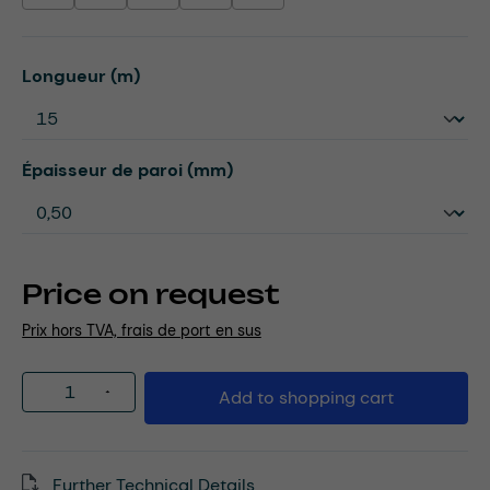
Select
Longueur (m)
Select
Épaisseur de paroi (mm)
Price on request
Prix hors TVA, frais de port en sus
Product Quantity: Enter the desired amou
Add to shopping cart
Further Technical Details