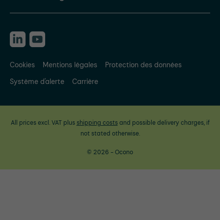
Cookies
Mentions légales
Protection des données
Système d'alerte
Carrière
All prices excl. VAT plus
shipping costs
and possible delivery charges, if
not stated otherwise.
© 2026 - Ocono