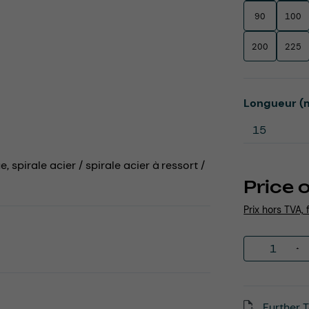
90
100
200
225
Select
Longueur (
 spirale acier / spirale acier à ressort /
Price 
Prix hors TVA, 
Product 
Further T