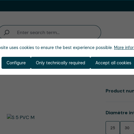
site uses cookies to ensure the best experience possible.
More infor
activité
Entreprise
Configure
Only technically required
Accept all cookies
Product nu
Select
Diamètre in
25
30