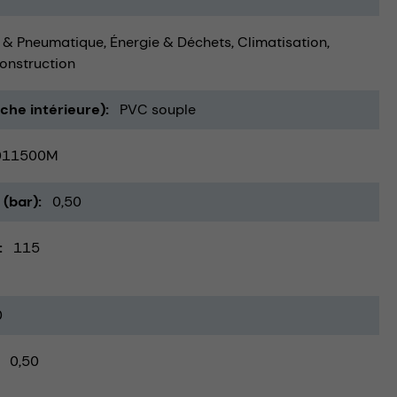
 & Pneumatique
Énergie & Déchets
Climatisation,
onstruction
uche intérieure)
PVC souple
011500M
 (bar)
0,50
115
0
0,50