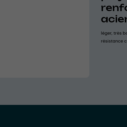
renf
acie
léger, très b
résistance 