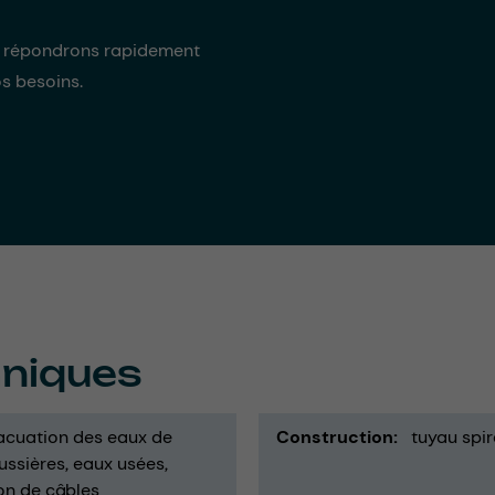
s répondrons rapidement
os besoins.
hniques
acuation des eaux de
Construction
tuyau spir
ussières
eaux usées
on de câbles