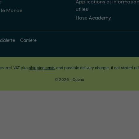
e
Applications et informatio
utiles
 le Monde
Hose Academy
d'alerte
Carrière
ces excl. VAT plus
shipping costs
and possible delivery charges, if not stated ot
© 2026 - Ocono