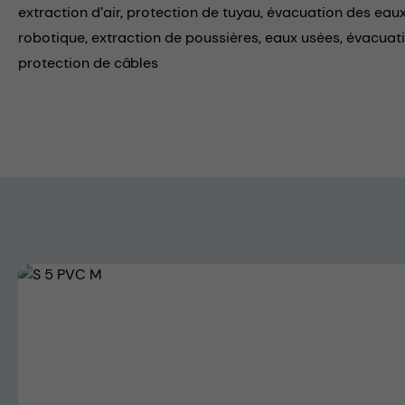
extraction d’air,
protection de tuyau,
évacuation des eaux
robotique,
extraction de poussières,
eaux usées,
évacuati
protection de câbles
Skip image gallery