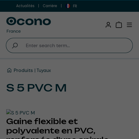
Actualités
Carrière
Aller au contenu principal
FR
Shopping 
Produits
Tuyaux
S 5 PVC M
Gaine flexible et
polyvalente en PVC,