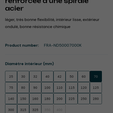
renforcée d'une spirale
acier
léger, très bonne flexibilité, intérieur lisse, extérieur
ondulé, bonne résistance chimique
Product number:
FRA-ND50007000K
Select
Diamètre intérieur (mm)
25
30
32
40
42
50
60
70
75
80
90
100
110
115
120
125
140
150
160
180
200
225
250
280
300
315
325
350
400
(This option is currently unavailable.)
(This option is currently unavailable.)