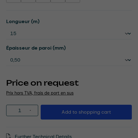
Select
Longueur (m)
Select
Épaisseur de paroi (mm)
Price on request
Prix hors TVA, frais de port en sus
Product Quantity: Enter the desired amou
Add to shopping cart
Further Technical Details