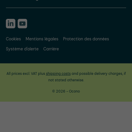
Cookies
Mentions légales
Protection des données
Système d'alerte
Carrière
All prices excl. VAT plus
shipping costs
and possible delivery charges, if
not stated otherwise.
© 2026 - Ocono