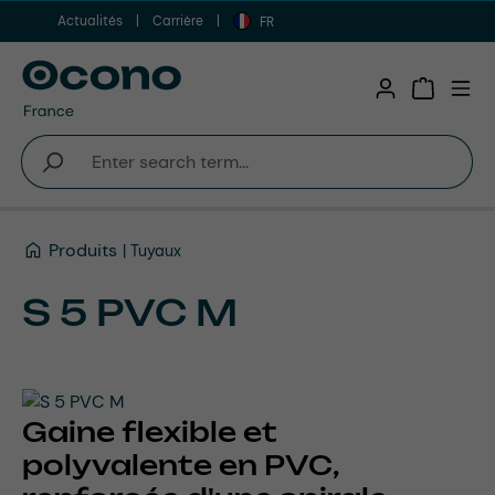
Actualités
Carrière
Aller au contenu principal
FR
Shopping 
Produits
Tuyaux
S 5 PVC M
Gaine flexible et
polyvalente en PVC,