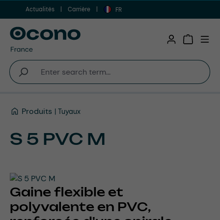
Actualités
Carrière
Aller au contenu principal
FR
Shopping 
Produits
Tuyaux
S 5 PVC M
Gaine flexible et
polyvalente en PVC,