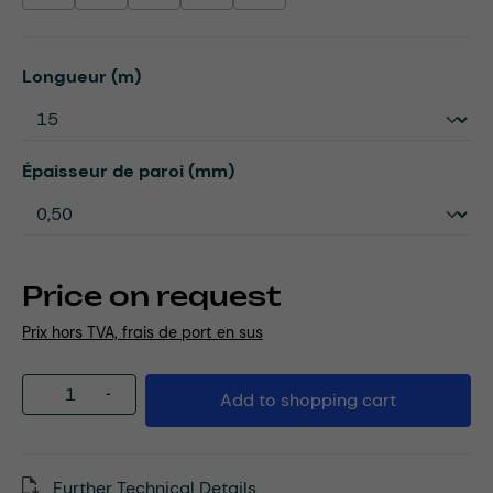
Select
Longueur (m)
Select
Épaisseur de paroi (mm)
Price on request
Prix hors TVA, frais de port en sus
Product Quantity: Enter the desired amou
Add to shopping cart
Further Technical Details