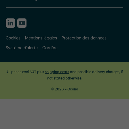
Cookies
Mentions légales
Protection des données
Système d'alerte
Carrière
All prices excl. VAT plus
shipping costs
and possible delivery charges, if
not stated otherwise.
© 2026 - Ocono