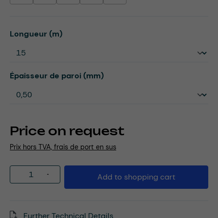
Select
Longueur (m)
Select
Épaisseur de paroi (mm)
Price on request
Prix hors TVA, frais de port en sus
Product Quantity: Enter the desired amou
Add to shopping cart
Further Technical Details