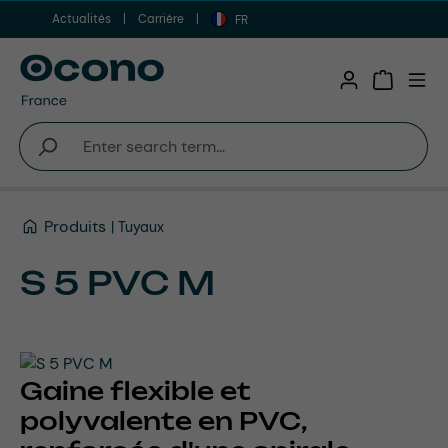
Actualités
Carrière
Aller au contenu principal
FR
Shopping 
Produits
Tuyaux
S 5 PVC M
Gaine flexible et
polyvalente en PVC,