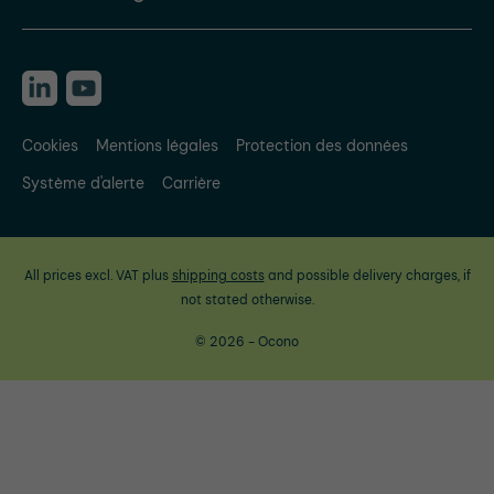
Cookies
Mentions légales
Protection des données
Système d'alerte
Carrière
All prices excl. VAT plus
shipping costs
and possible delivery charges, if
not stated otherwise.
© 2026 - Ocono