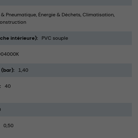
 & Pneumatique
Énergie & Déchets
Climatisation,
onstruction
uche intérieure)
PVC souple
004000K
 (bar)
1,40
40
0
0,50