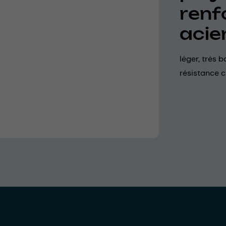
renf
acie
léger, très b
résistance 