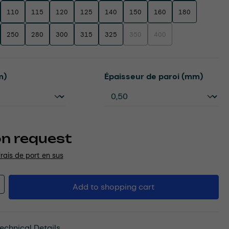
110
115
120
125
140
150
160
180
250
280
300
315
325
350
400
(This option is currently unavailable.
(This option is currently un
Select
m)
Épaisseur de paroi (mm)
on request
frais de port en sus
Quantity: Enter the desired amount or u
Add to shopping cart
echnical Details