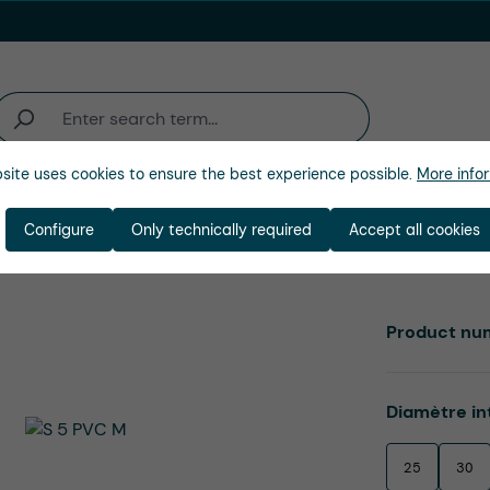
site uses cookies to ensure the best experience possible.
More infor
activité
Entreprise
Configure
Only technically required
Accept all cookies
Product nu
Select
Diamètre in
25
30