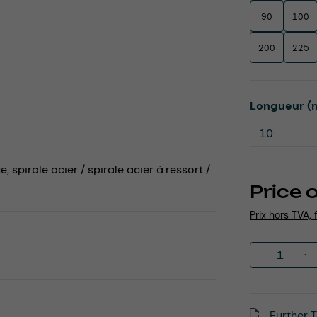
90
100
200
225
Select
Longueur (
 spirale acier / spirale acier à ressort /
Price 
Prix hors TVA, 
Product 
Further T