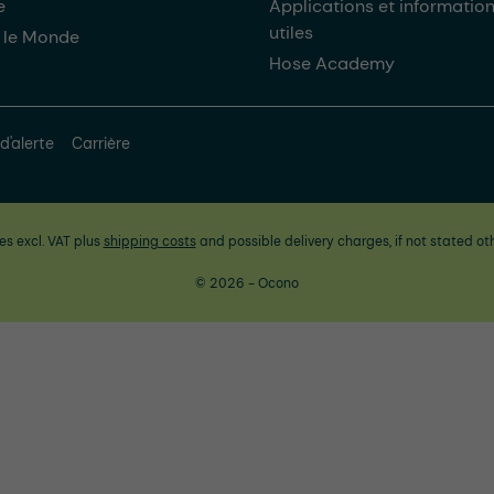
e
Applications et informatio
utiles
 le Monde
Hose Academy
d'alerte
Carrière
ces excl. VAT plus
shipping costs
and possible delivery charges, if not stated ot
© 2026 - Ocono