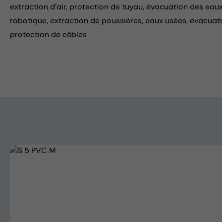
extraction d’air,
protection de tuyau,
évacuation des eaux
robotique,
extraction de poussières,
eaux usées,
évacuati
protection de câbles
Skip image gallery