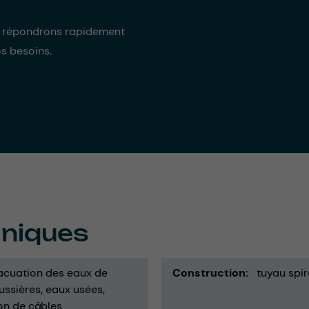
s répondrons rapidement
os besoins.
hniques
acuation des eaux de
Construction
tuyau spir
ussières
eaux usées
on de câbles