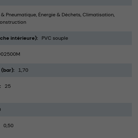
 & Pneumatique
Énergie & Déchets
Climatisation,
onstruction
uche intérieure)
PVC souple
002500M
 (bar)
1,70
25
0
0,50