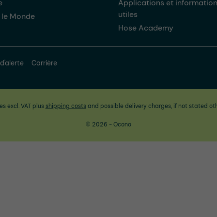
e
Applications et informatio
utiles
 le Monde
Hose Academy
d'alerte
Carrière
ces excl. VAT plus
shipping costs
and possible delivery charges, if not stated ot
© 2026 - Ocono