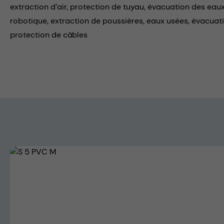
extraction d’air,
protection de tuyau,
évacuation des eaux
robotique,
extraction de poussières,
eaux usées,
évacuati
protection de câbles
Skip image gallery