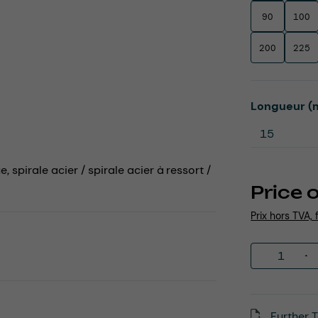
90
100
200
225
Select
Longueur (
 spirale acier / spirale acier à ressort /
Price 
Prix hors TVA, 
Product 
Further T