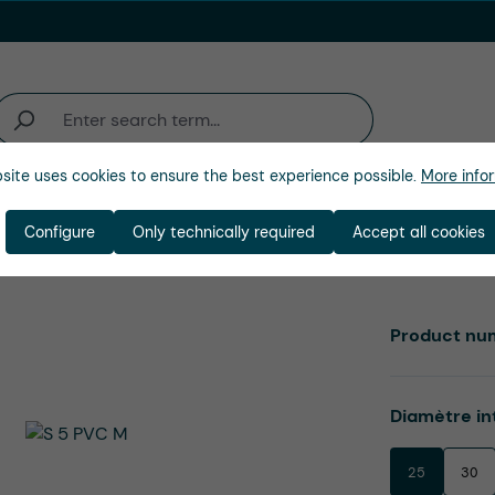
site uses cookies to ensure the best experience possible.
More infor
activité
Entreprise
Configure
Only technically required
Accept all cookies
Product nu
Select
Diamètre in
25
30