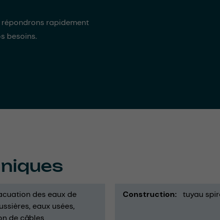
s répondrons rapidement
os besoins.
hniques
acuation des eaux de
Construction
tuyau spir
ussières
eaux usées
on de câbles