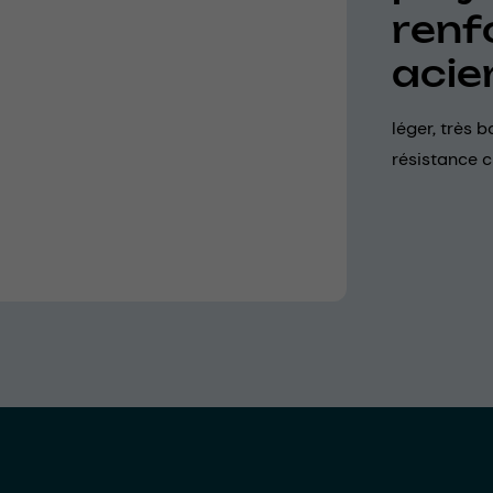
renf
acie
léger, très b
résistance 