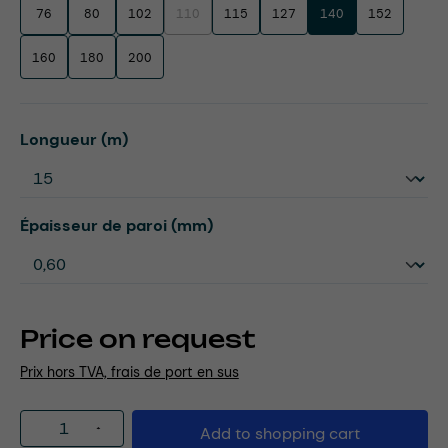
76
80
102
110
115
127
140
152
(This option is currently unavailable.)
160
180
200
Select
Longueur (m)
Select
Épaisseur de paroi (mm)
Price on request
Prix hors TVA, frais de port en sus
Product Quantity: Enter the desired amou
Add to shopping cart