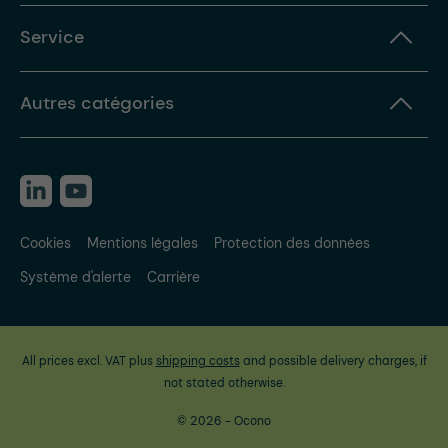
Service
Autres catégories
Cookies
Mentions légales
Protection des données
Système d'alerte
Carrière
All prices excl. VAT plus
shipping costs
and possible delivery charges, if
not stated otherwise.
© 2026 - Ocono