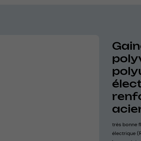
Gain
poly
poly
élec
renf
acie
très bonne f
électrique (