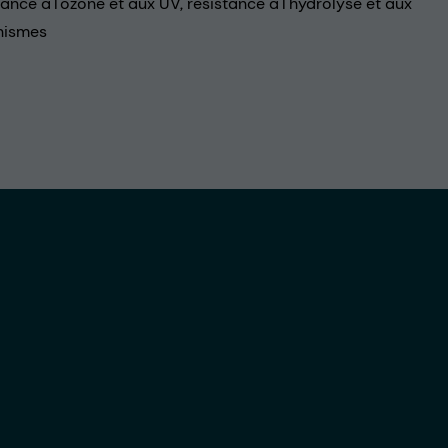
ance à l'ozone et aux UV, résistance à l'hydrolyse et aux
nismes