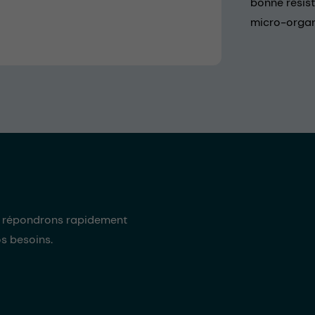
bonne résist
micro-orga
s répondrons rapidement
os besoins.