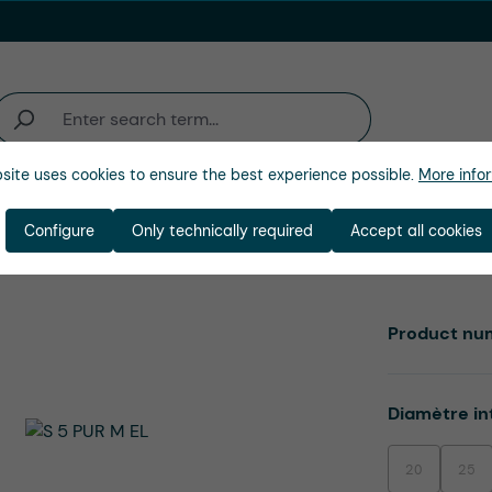
site uses cookies to ensure the best experience possible.
More infor
activité
Entreprise
Configure
Only technically required
Accept all cookies
Product nu
Select
Diamètre in
20
25
(This option is
(This