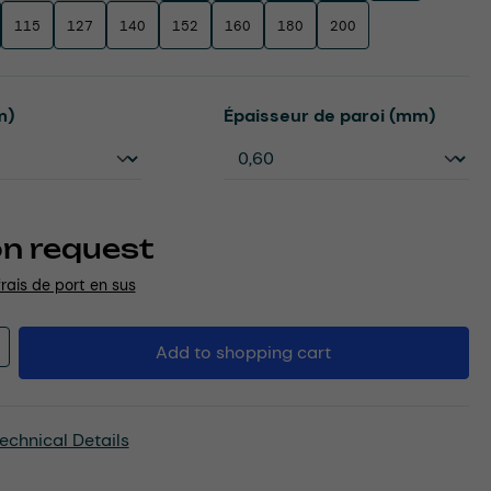
115
127
140
152
160
180
200
Select
m)
Épaisseur de paroi (mm)
on request
frais de port en sus
Quantity: Enter the desired amount or u
Add to shopping cart
echnical Details