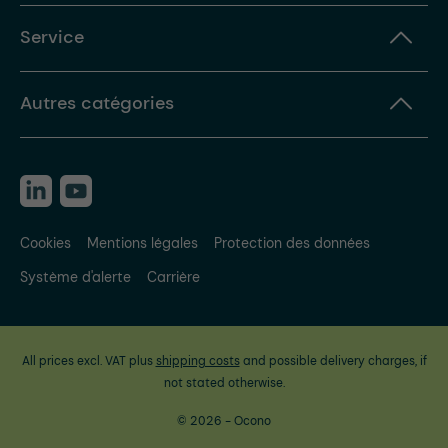
Service
Autres catégories
Cookies
Mentions légales
Protection des données
Système d'alerte
Carrière
All prices excl. VAT plus
shipping costs
and possible delivery charges, if
not stated otherwise.
© 2026 - Ocono