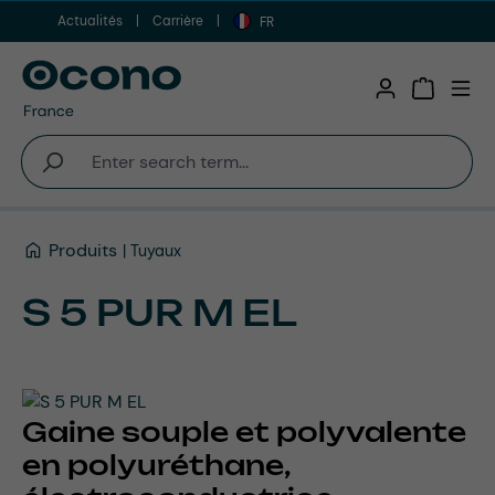
Actualités
Carrière
Aller au contenu principal
FR
Shopping 
Produits
Tuyaux
S 5 PUR M EL
Gaine souple et polyvalente
en polyuréthane,