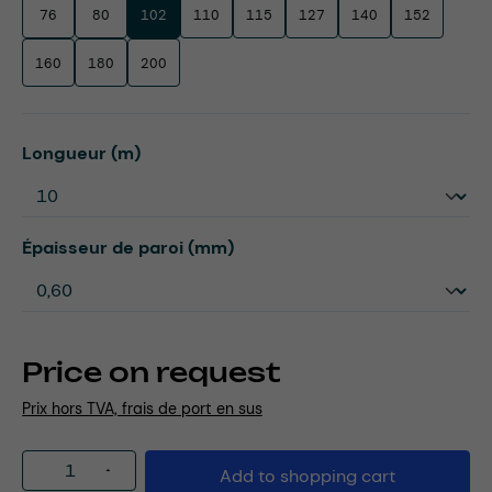
76
80
102
110
115
127
140
152
160
180
200
Select
Longueur (m)
Select
Épaisseur de paroi (mm)
Price on request
Prix hors TVA, frais de port en sus
Product Quantity: Enter the desired amou
Add to shopping cart