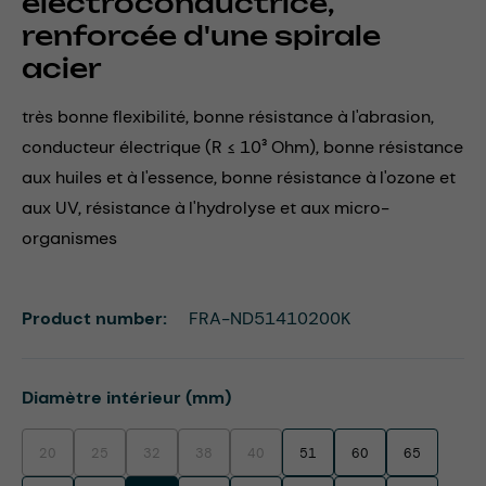
électroconductrice,
renforcée d'une spirale
acier
très bonne flexibilité, bonne résistance à l'abrasion,
conducteur électrique (R ≤ 10³ Ohm), bonne résistance
aux huiles et à l'essence, bonne résistance à l'ozone et
aux UV, résistance à l'hydrolyse et aux micro-
organismes
Product number:
FRA-ND51410200K
Select
Diamètre intérieur (mm)
20
25
32
38
40
51
60
65
(This option is currently unavailable.)
(This option is currently unavailable.)
(This option is currently unavailable.)
(This option is currently unavailable.)
(This option is currently unavailable.)