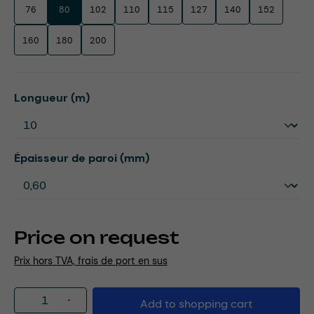
76
80
102
110
115
127
140
152
160
180
200
Select
Longueur (m)
Select
Épaisseur de paroi (mm)
Price on request
Prix hors TVA, frais de port en sus
Product Quantity: Enter the desired amou
Add to shopping cart