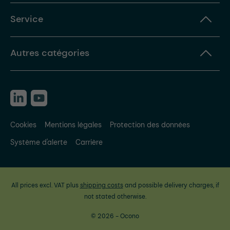
Service
Autres catégories
Cookies
Mentions légales
Protection des données
Système d'alerte
Carrière
All prices excl. VAT plus
shipping costs
and possible delivery charges, if
not stated otherwise.
© 2026 - Ocono