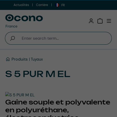
Actualités
Carrière
Aller au contenu principal
FR
Shopping 
Produits
Tuyaux
S 5 PUR M EL
Gaine souple et polyvalente
en polyuréthane,