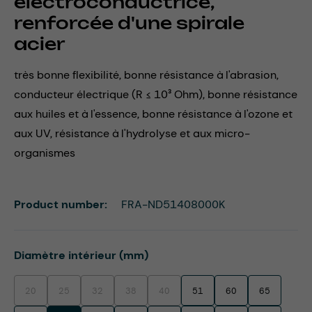
électroconductrice,
renforcée d'une spirale
acier
très bonne flexibilité, bonne résistance à l'abrasion,
conducteur électrique (R ≤ 10³ Ohm), bonne résistance
aux huiles et à l'essence, bonne résistance à l'ozone et
aux UV, résistance à l'hydrolyse et aux micro-
organismes
Product number:
FRA-ND51408000K
Select
Diamètre intérieur (mm)
20
25
32
38
40
51
60
65
(This option is currently unavailable.)
(This option is currently unavailable.)
(This option is currently unavailable.)
(This option is currently unavailable.)
(This option is currently unavailable.)