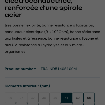
électroconductrice,
renforcée d'une spirale
acier
très bonne flexibilité, bonne résistance à l'abrasion,
conducteur électrique (R ≤ 10³ Ohm), bonne résistance
aux huiles et à l'essence, bonne résistance à l'ozone et
aux UV, résistance à l'hydrolyse et aux micro-
organismes
Product number:
FRA-ND51405100M
Select
Diamètre intérieur (mm)
20
25
32
38
40
51
60
65
(This option is currently unavailable.)
(This option is currently unavailable.)
(This option is currently unavailable.)
(This option is currently unavailable.)
(This option is currently unavailable.)