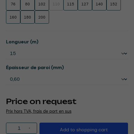
76
80
102
110
115
127
140
152
(This option is currently unavailable.)
160
180
200
Select
Longueur (m)
Select
Épaisseur de paroi (mm)
Price on request
Prix hors TVA, frais de port en sus
Product Quantity: Enter the desired amou
Add to shopping cart