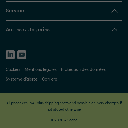
Service
Autres catégories
Cookies
Mentions légales
Protection des données
Système d'alerte
Carrière
All prices excl. VAT plus
shipping costs
and possible delivery charges, if
not stated otherwise.
© 2026 - Ocono