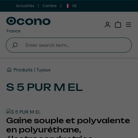
Actualités
Carrière
Aller au contenu principal
FR
Shopping 
Produits
Tuyaux
S 5 PUR M EL
Gaine souple et polyvalente
en polyuréthane,