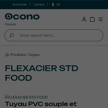
Actualités
Carrière
Aller au contenu principal
FR
Shopping 
Produits
Tuyaux
FLEXACIER STD
FOOD
Tuyau PVC souple et