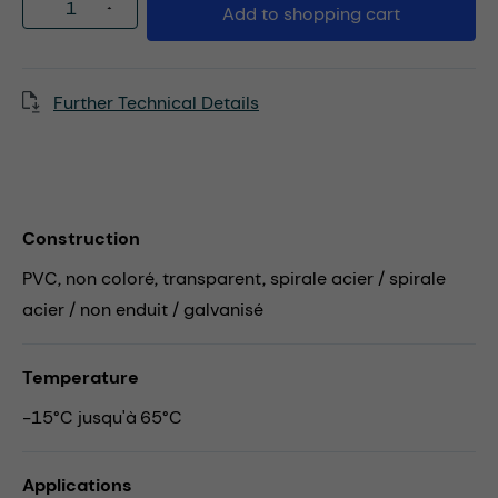
Product Quantity: Enter the desired amou
Add to shopping cart
Further Technical Details
Construction
PVC, non coloré, transparent, spirale acier / spirale
acier / non enduit / galvanisé
Temperature
-15°C jusqu'à 65°C
Applications