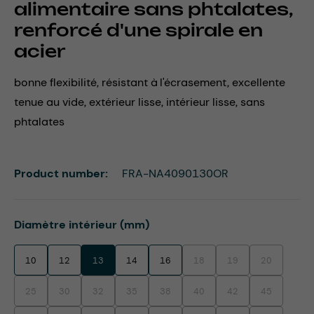
alimentaire sans phtalates,
renforcé d'une spirale en
acier
bonne flexibilité, résistant à l'écrasement, excellente
tenue au vide, extérieur lisse, intérieur lisse, sans
phtalates
Product number:
FRA-NA4090130OR
Select
Diamètre intérieur (mm)
10
12
13
14
16
18
19
20
(This option is currently unavaila
(This option is currentl
(This option i
25
30
32
35
38
40
42
45
(This option is currently unavailable.)
(This option is currently unavailable.)
(This option is currently unavailable.)
(This option is currently unavailable.)
(This option is currently unavailable.)
(This option is currently unavaila
(This option is currentl
(This option i