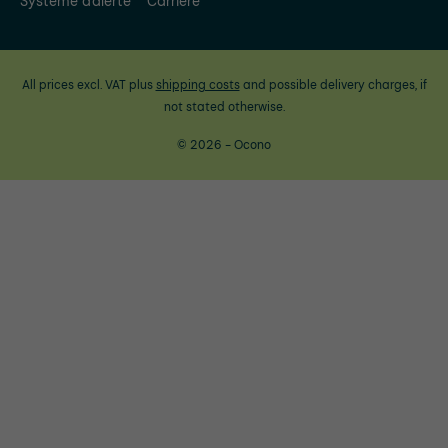
Système d'alerte
Carrière
All prices excl. VAT plus
shipping costs
and possible delivery charges, if
not stated otherwise.
© 2026 - Ocono