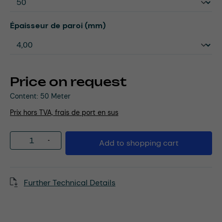
Select
Épaisseur de paroi (mm)
Price on request
Content:
50 Meter
Prix hors TVA, frais de port en sus
Product Quantity: Enter the desired amou
Add to shopping cart
Further Technical Details