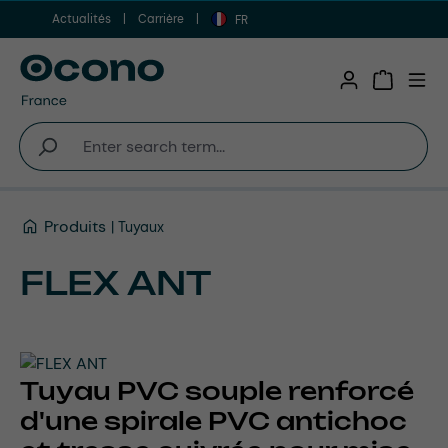
Actualités
Carrière
Aller au contenu principal
FR
Shopping 
Produits
Tuyaux
FLEX ANT
Tuyau PVC souple renforcé
d'une spirale PVC antichoc