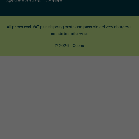
Système d'alerte
Carrière
All prices excl. VAT plus
shipping costs
and possible delivery charges, if
not stated otherwise.
© 2026 - Ocono