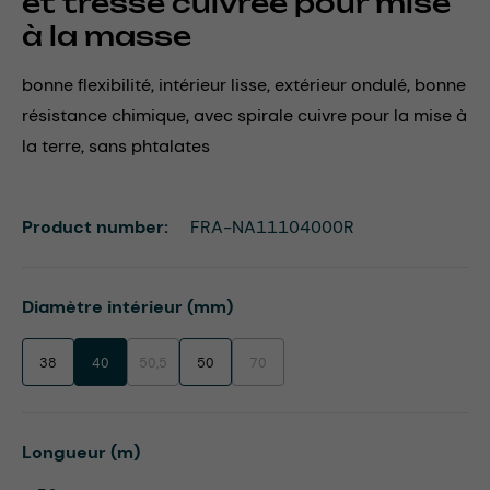
et tresse cuivrée pour mise
à la masse
bonne flexibilité, intérieur lisse, extérieur ondulé, bonne
résistance chimique, avec spirale cuivre pour la mise à
la terre, sans phtalates
Product number:
FRA-NA11104000R
Select
Diamètre intérieur (mm)
38
40
50,5
50
70
(This option is currently unavailable.)
(This option is currently unavailable.)
Select
Longueur (m)