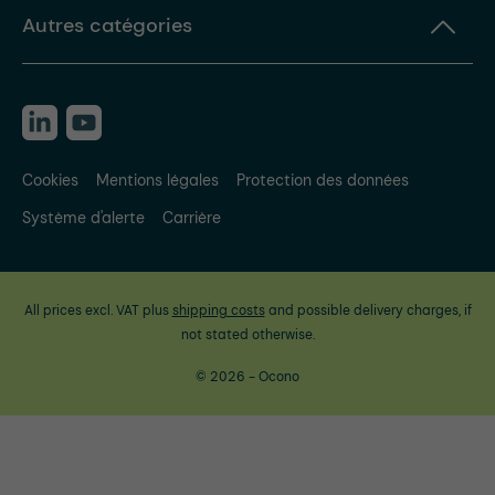
Autres catégories
Cookies
Mentions légales
Protection des données
Système d'alerte
Carrière
All prices excl. VAT plus
shipping costs
and possible delivery charges, if
not stated otherwise.
© 2026 - Ocono