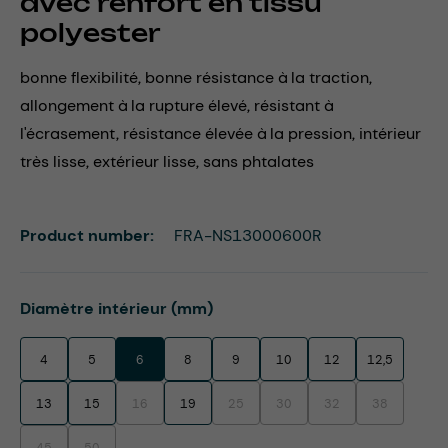
avec renfort en tissu
polyester
bonne flexibilité, bonne résistance à la traction,
allongement à la rupture élevé, résistant à
l'écrasement, résistance élevée à la pression, intérieur
très lisse, extérieur lisse, sans phtalates
Product number:
FRA-NS13000600R
Select
Diamètre intérieur (mm)
4
5
6
8
9
10
12
12,5
13
15
16
19
25
30
32
38
(This option is currently unavailable.)
(This option is currently unavailable.)
(This option is currently unavaila
(This option is currentl
(This option i