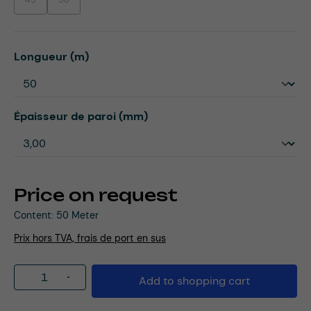
45
50
(This option is currently unavailable.)
(This option is currently unavailable.)
Select
Longueur (m)
Select
Épaisseur de paroi (mm)
Price on request
Content:
50 Meter
Prix hors TVA, frais de port en sus
Product Quantity: Enter the desired amou
Add to shopping cart