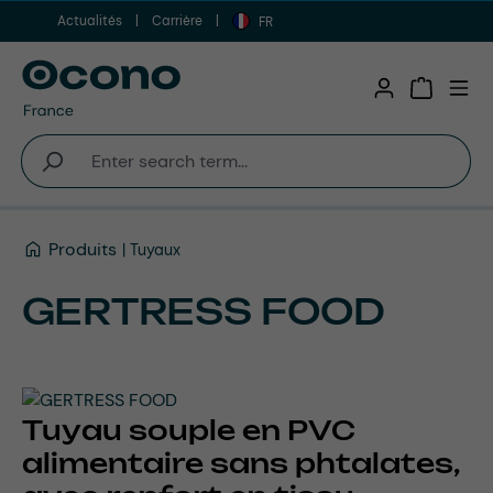
Actualités
Carrière
Aller au contenu principal
FR
Shopping 
Produits
Tuyaux
GERTRESS FOOD
Tuyau souple en PVC
alimentaire sans phtalates,